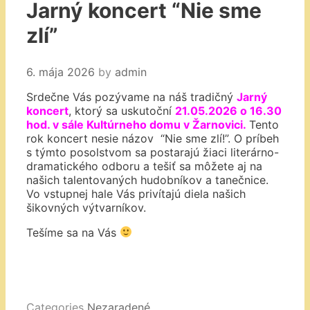
Jarný koncert “Nie sme
zlí”
6. mája 2026
by
admin
Srdečne Vás pozývame na náš tradičný
Jarný
koncert
, ktorý sa uskutoční
21.05.2026 o 16.30
hod. v sále Kultúrneho domu v Žarnovici.
Tento
rok koncert nesie názov “Nie sme zlí!”. O príbeh
s týmto posolstvom sa postarajú žiaci literárno-
dramatického odboru a tešiť sa môžete aj na
našich talentovaných hudobníkov a tanečnice.
Vo vstupnej hale Vás privítajú diela našich
šikovných výtvarníkov.
Tešíme sa na Vás
Categories
Nezaradené